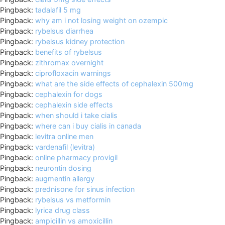
Pingback:
tadalafil 5 mg
Pingback:
why am i not losing weight on ozempic
Pingback:
rybelsus diarrhea
Pingback:
rybelsus kidney protection
Pingback:
benefits of rybelsus
Pingback:
zithromax overnight
Pingback:
ciprofloxacin warnings
Pingback:
what are the side effects of cephalexin 500mg
Pingback:
cephalexin for dogs
Pingback:
cephalexin side effects
Pingback:
when should i take cialis
Pingback:
where can i buy cialis in canada
Pingback:
levitra online men
Pingback:
vardenafil (levitra)
Pingback:
online pharmacy provigil
Pingback:
neurontin dosing
Pingback:
augmentin allergy
Pingback:
prednisone for sinus infection
Pingback:
rybelsus vs metformin
Pingback:
lyrica drug class
Pingback:
ampicillin vs amoxicillin