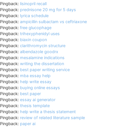
Pingback:
lisinopril recall
Pingback:
prednisone 20 mg for 5 days
Pingback:
lyrica schedule
Pingback:
ampicillin sulbactam vs ceftriaxone
Pingback:
free glucophage
Pingback:
trihexyphenidyl uses
Pingback:
biaxin coupon
Pingback:
clarithromycin structure
Pingback:
albendazole goodrx
Pingback:
mesalamine indications
Pingback:
writing the dissertation
Pingback:
best paper writing service
Pingback:
mba essay help
Pingback:
help write essay
Pingback:
buying online essays
Pingback:
best paper
Pingback:
essay ai generator
Pingback:
thesis template
Pingback:
help write a thesis statement
Pingback:
review of related literature sample
Pingback:
paper ai